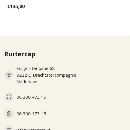
part for the new KEP
€135,00
Italias. Ea...
Ruitercap
Folgersterloane 68
9222 LJ Drachtstercompagnie
Nederland
06 300 473 15
06 300 473 15
info@ruitercap.nl