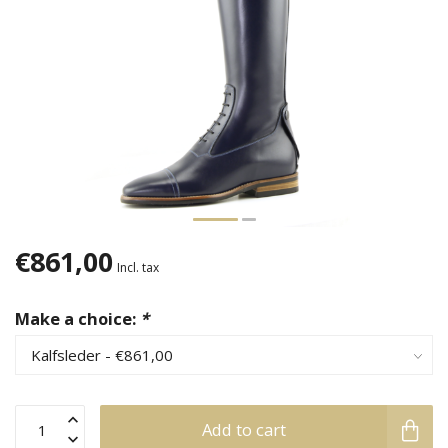
€861,00
Incl. tax
Make a choice:
*
Add to cart