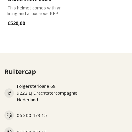
This helmet comes with an
lining and a luxurious KEP
Italia helmet bag. You can
€520,00
...
Ruitercap
Folgersterloane 68
9222 LJ Drachtstercompagnie
Nederland
06 300 473 15
06 300 473 15