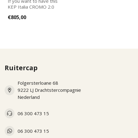
If you want to have this
KEP Italia CROMO 2.0
further adapted to your
€805,00
wishes, pl...
Ruitercap
Folgersterloane 68
9222 LJ Drachtstercompagnie
Nederland
06 300 473 15
06 300 473 15