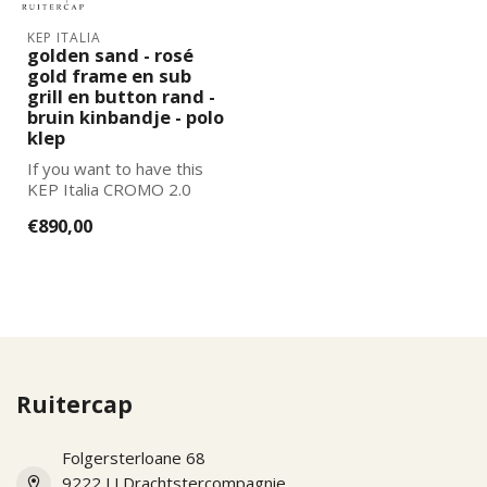
KEP ITALIA
golden sand - rosé
gold frame en sub
grill en button rand -
bruin kinbandje - polo
klep
If you want to have this
KEP Italia CROMO 2.0
further adapted to your
€890,00
wishes, pl...
Ruitercap
Folgersterloane 68
9222 LJ Drachtstercompagnie