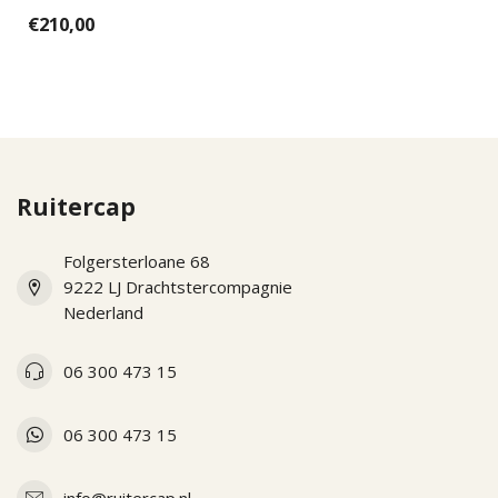
part for the new KEP
€210,00
Italias. Ea...
Ruitercap
Folgersterloane 68
9222 LJ Drachtstercompagnie
Nederland
06 300 473 15
06 300 473 15
info@ruitercap.nl