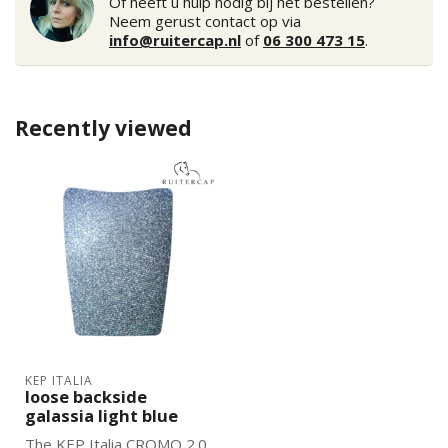
Of heeft u hulp nodig bij het bestellen?
Neem gerust contact op via
info@ruitercap.nl
of
06 300 473 15
.
Recently viewed
KEP ITALIA
loose backside
galassia light blue
The KEP Italia CROMO 2.0