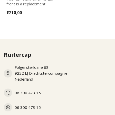
front is a replacement
part for the new KEP
€210,00
Italias. Ea...
Ruitercap
Folgersterloane 68
9222 LJ Drachtstercompagnie
Nederland
06 300 473 15
06 300 473 15