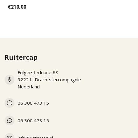
part for the new KEP
€210,00
Italias. Ea...
Ruitercap
Folgersterloane 68
9222 LJ Drachtstercompagnie
Nederland
06 300 473 15
06 300 473 15
info@ruitercap.nl