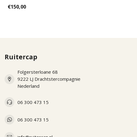
part for the new KEP
€150,00
Italias. Ea...
Ruitercap
Folgersterloane 68
9222 LJ Drachtstercompagnie
Nederland
06 300 473 15
06 300 473 15
info@ruitercap.nl