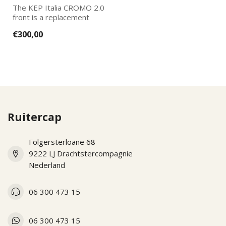
The KEP Italia CROMO 2.0
front is a replacement
part for the new KEP
€300,00
Italias. Ea...
Ruitercap
Folgersterloane 68
9222 LJ Drachtstercompagnie
Nederland
06 300 473 15
06 300 473 15