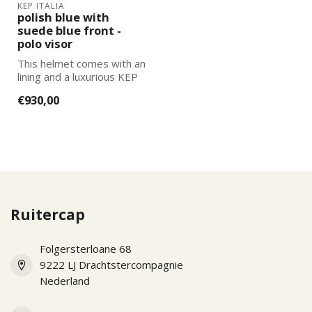
KEP ITALIA
polish blue with
suede blue front -
polo visor
This helmet comes with an
lining and a luxurious KEP
Italia helmet bag. You can
€930,00
...
Ruitercap
Folgersterloane 68
9222 LJ Drachtstercompagnie
Nederland