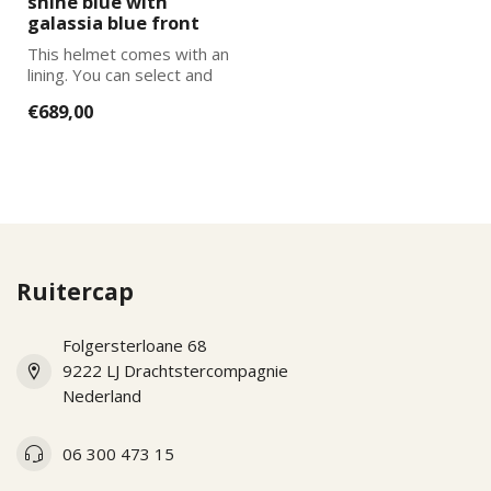
shine blue with
galassia blue front
This helmet comes with an
lining. You can select and
add the correct size
€689,00
lining...
Ruitercap
Folgersterloane 68
9222 LJ Drachtstercompagnie
Nederland
06 300 473 15