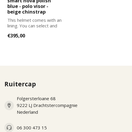
smart nova polish
blue - polo visor -
beige chinstrap
This helmet comes with an
lining. You can select and
add the correct size
€395,00
lining...
Ruitercap
Folgersterloane 68
9222 LJ Drachtstercompagnie
Nederland
06 300 473 15