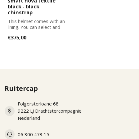
smart nova textile
black - black
chinstrap
This helmet comes with an
lining. You can select and
add the correct size
€375,00
lining...
Ruitercap
Folgersterloane 68
9222 LJ Drachtstercompagnie
Nederland
06 300 473 15