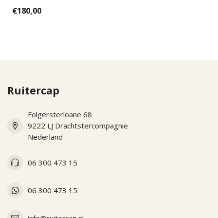
part for the new KEP
€180,00
Italias. Ea...
Ruitercap
Folgersterloane 68
9222 LJ Drachtstercompagnie
Nederland
06 300 473 15
06 300 473 15
info@ruitercap.nl