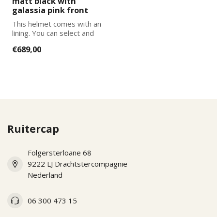
matt black with
galassia pink front
This helmet comes with an
lining. You can select and
add the correct size
€689,00
lining...
Ruitercap
Folgersterloane 68
9222 LJ Drachtstercompagnie
Nederland
06 300 473 15