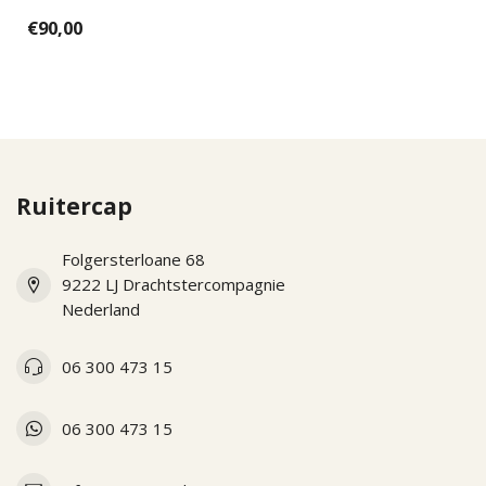
replacement valve for the
€90,00
cromo 2.0 mo...
Ruitercap
Folgersterloane 68
9222 LJ Drachtstercompagnie
Nederland
06 300 473 15
06 300 473 15