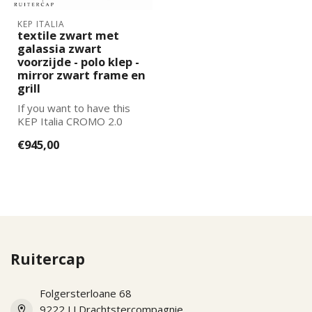
KEP ITALIA
textile zwart met
galassia zwart
voorzijde - polo klep -
mirror zwart frame en
grill
If you want to have this
KEP Italia CROMO 2.0
further adapted to your
€945,00
wishes, pl...
Ruitercap
Folgersterloane 68
9222 LJ Drachtstercompagnie