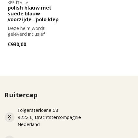
KEP ITALIA
polish blauw met
suede blauw
voorzijde - polo klep
Deze helm wordt
geleverd inclusief
binnenvoering en luxe KEP
€930,00
Italia captas. De j...
Ruitercap
Folgersterloane 68
9222 LJ Drachtstercompagnie
Nederland