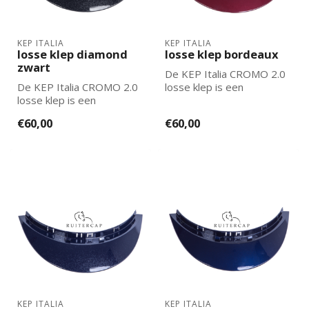
KEP ITALIA
KEP ITALIA
losse klep diamond
losse klep bordeaux
zwart
De KEP Italia CROMO 2.0
De KEP Italia CROMO 2.0
losse klep is een
losse klep is een
vervangende klep voor de
vervangende klep voor de
cromo 2.0 mod...
€60,00
€60,00
cromo 2.0 mod...
KEP ITALIA
KEP ITALIA