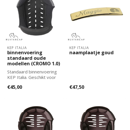
KEP ITALIA
KEP ITALIA
binnenvoering
naamplaatje goud
standaard oude
modellen (CROMO 1.0)
Standaard binnenvoering
KEP Italia. Geschikt voor
de oude helmen CROMO
€45,00
€47,50
1.0.