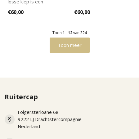
losse klep is een
vervangende klep voor de
€60,00
€60,00
cromo 2.0 mod...
Toon
1
-
12
van 324
Toon meer
Ruitercap
Folgersterloane 68
9222 LJ Drachtstercompagnie
Nederland