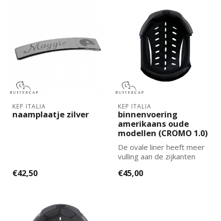
KEP ITALIA
KEP ITALIA
naamplaatje zilver
binnenvoering
amerikaans oude
modellen (CROMO 1.0)
De ovale liner heeft meer
vulling aan de zijkanten
dan de standaard liner.
€42,50
€45,00
Gesch...