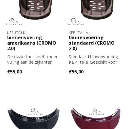
KEP ITALIA
KEP ITALIA
binnenvoering
binnenvoering
amerikaans (CROMO
standaard (CROMO
2.0)
2.0)
De ovale liner heeft meer
Standaard binnenvoering
vulling aan de zijkanten
KEP Italia. Geschikt voor
dan de standaard liner.
CROMO 2.0.
€55,00
€55,00
Gesch...