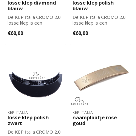
losse klep diamond
losse klep polish
blauw
blauw
De KEP Italia CROMO 2.0
De KEP Italia CROMO 2.0
losse klep is een
losse klep is een
vervangende klep voor de
vervangende klep voor de
€60,00
€60,00
cromo 2.0 mod...
cromo 2.0 mod...
KEP ITALIA
KEP ITALIA
losse klep polish
naamplaatje rosé
zwart
goud
De KEP Italia CROMO 2.0