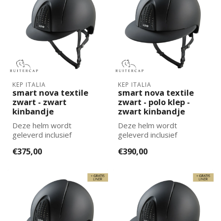
KEP ITALIA
KEP ITALIA
smart nova textile
smart nova textile
zwart - zwart
zwart - polo klep -
kinbandje
zwart kinbandje
Deze helm wordt
Deze helm wordt
geleverd inclusief
geleverd inclusief
binnenvoering. De juiste
binnenvoering. De juiste
€375,00
€390,00
maat binnenvoering k...
maat binnenvoering k...