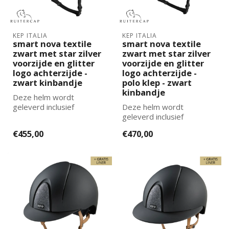
KEP ITALIA
KEP ITALIA
smart nova textile
smart nova textile
zwart met star zilver
zwart met star zilver
voorzijde en glitter
voorzijde en glitter
logo achterzijde -
logo achterzijde -
zwart kinbandje
polo klep - zwart
kinbandje
Deze helm wordt
geleverd inclusief
Deze helm wordt
binnenvoering. De juiste
geleverd inclusief
maat binnenvoering k...
binnenvoering. De juiste
€455,00
€470,00
maat binnenvoering k...