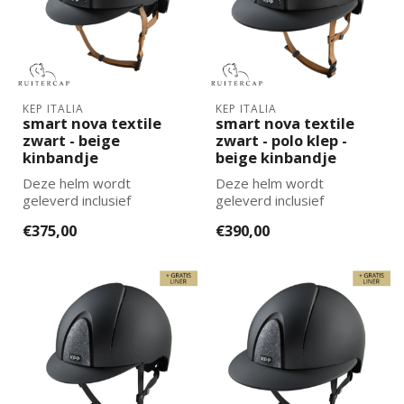
KEP ITALIA
KEP ITALIA
smart nova textile
smart nova textile
zwart - beige
zwart - polo klep -
kinbandje
beige kinbandje
Deze helm wordt
Deze helm wordt
geleverd inclusief
geleverd inclusief
binnenvoering. De juiste
binnenvoering. De juiste
€375,00
€390,00
maat binnenvoering k...
maat binnenvoering k...