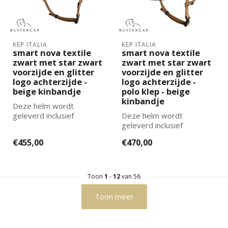
KEP ITALIA
KEP ITALIA
smart nova textile
smart nova textile
zwart met star zwart
zwart met star zwart
voorzijde en glitter
voorzijde en glitter
logo achterzijde -
logo achterzijde -
beige kinbandje
polo klep - beige
kinbandje
Deze helm wordt
geleverd inclusief
Deze helm wordt
binnenvoering. De juiste
geleverd inclusief
maat binnenvoering k...
binnenvoering. De juiste
€455,00
€470,00
maat binnenvoering k...
Toon
1
-
12
van 56
Toon meer