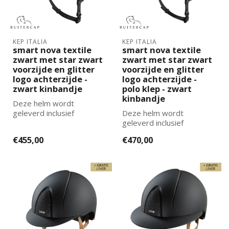
KEP ITALIA
KEP ITALIA
smart nova textile
smart nova textile
zwart met star zwart
zwart met star zwart
voorzijde en glitter
voorzijde en glitter
logo achterzijde -
logo achterzijde -
zwart kinbandje
polo klep - zwart
kinbandje
Deze helm wordt
geleverd inclusief
Deze helm wordt
binnenvoering. De juiste
geleverd inclusief
maat binnenvoering k...
binnenvoering. De juiste
€455,00
€470,00
maat binnenvoering k...