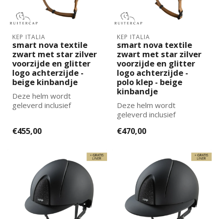
KEP ITALIA
KEP ITALIA
smart nova textile
smart nova textile
zwart met star zilver
zwart met star zilver
voorzijde en glitter
voorzijde en glitter
logo achterzijde -
logo achterzijde -
beige kinbandje
polo klep - beige
kinbandje
Deze helm wordt
geleverd inclusief
Deze helm wordt
binnenvoering. De juiste
geleverd inclusief
maat binnenvoering k...
binnenvoering. De juiste
€455,00
€470,00
maat binnenvoering k...