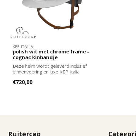
KEP ITALIA
polish wit met chrome frame -
cognac kinbandje
Deze helm wordt geleverd inclusief
binnenvoering en luxe KEP Italia
captas. De j...
€720,00
Ruitercap
Categor