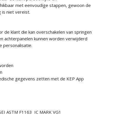
schikbaar met eenvoudige stappen, gewoon de
is niet vereist.
r de klant die kan overschakelen van springen
r-en achterpanelen kunnen worden verwijderd
 personalisatie.
 worden
en
n medische gegevens zetten met de KEP App
7 SEI ASTM F1163 IC MARK VG1