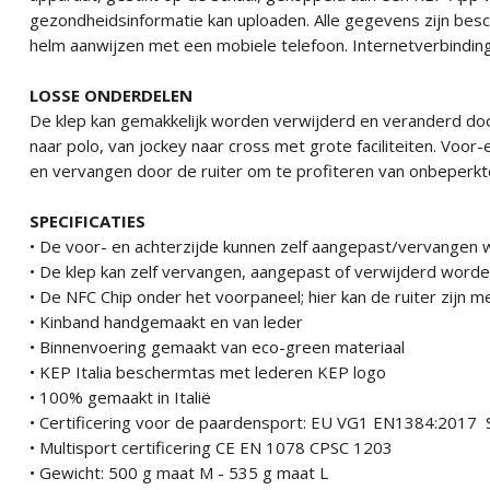
gezondheidsinformatie kan uploaden. Alle gegevens zijn be
helm aanwijzen met een mobiele telefoon. Internetverbinding 
LOSSE ONDERDELEN
De klep kan gemakkelijk worden verwijderd en veranderd doo
naar polo, van jockey naar cross met grote faciliteiten. Voo
en vervangen door de ruiter om te profiteren van onbeperkte
SPECIFICATIES
• De voor- en achterzijde kunnen zelf aangepast/vervangen
• De klep kan zelf vervangen, aangepast of verwijderd word
• De NFC Chip onder het voorpaneel; hier kan de ruiter zij
• Kinband handgemaakt en van leder
• Binnenvoering gemaakt van eco-green materiaal
• KEP Italia beschermtas met lederen KEP logo
• 100% gemaakt in Italië
• Certificering voor de paardensport: EU VG1 EN1384:201
• Multisport certificering CE EN 1078 CPSC 1203
• Gewicht: 500 g maat M - 535 g maat L