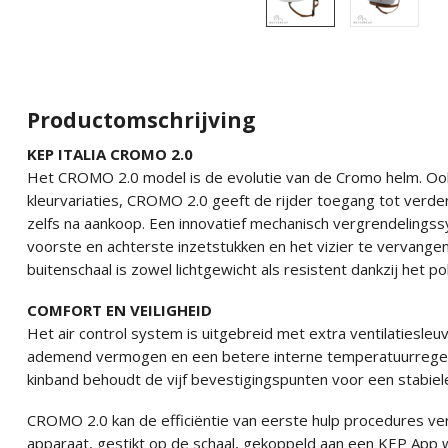
Productomschrijving
KEP ITALIA CROMO 2.0
Het CROMO 2.0 model is de evolutie van de Cromo helm. Ook 
kleurvariaties, CROMO 2.0 geeft de rijder toegang tot verde
zelfs na aankoop. Een innovatief mechanisch vergrendelingss
voorste en achterste inzetstukken en het vizier te vervange
buitenschaal is zowel lichtgewicht als resistent dankzij het 
COMFORT EN VEILIGHEID
Het air control system is uitgebreid met extra ventilatiesle
ademend vermogen en een betere interne temperatuurregeli
kinband behoudt de vijf bevestigingspunten voor een stabie
CROMO 2.0 kan de efficiëntie van eerste hulp procedures v
apparaat, gestikt op de schaal, gekoppeld aan een KEP App w