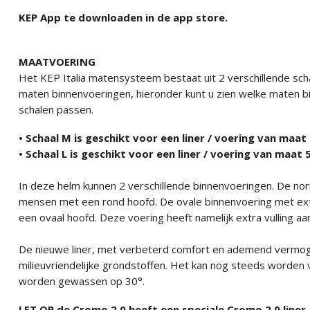
KEP App te downloaden in de app store.
MAATVOERING
Het KEP Italia matensysteem bestaat uit 2 verschillende scha
maten binnenvoeringen, hieronder kunt u zien welke maten bin
schalen passen.
• Schaal M is geschikt voor een liner / voering van maa
• Schaal L is geschikt voor een liner / voering van maat
In deze helm kunnen 2 verschillende binnenvoeringen. De nor
mensen met een rond hoofd. De ovale binnenvoering met ext
een ovaal hoofd. Deze voering heeft namelijk extra vulling aa
De nieuwe liner, met verbeterd comfort en ademend vermoge
milieuvriendelijke grondstoffen. Het kan nog steeds worden 
worden gewassen op 30°.
LET OP de Cromo 2.0 heeft een speciale Cromo 2.0 liner.