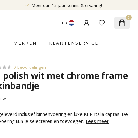
Meer dan 15 jaar kennis & ervaring!
0
EUR
N
MERKEN
KLANTENSERVICE
0 beoordelingen
a polish wit met chrome frame
kinbandje
 btw
leverd inclusief binnenvoering en luxe KEP Italia captas. De
voering kun je selecteren en toevoegen.
Lees meer
.