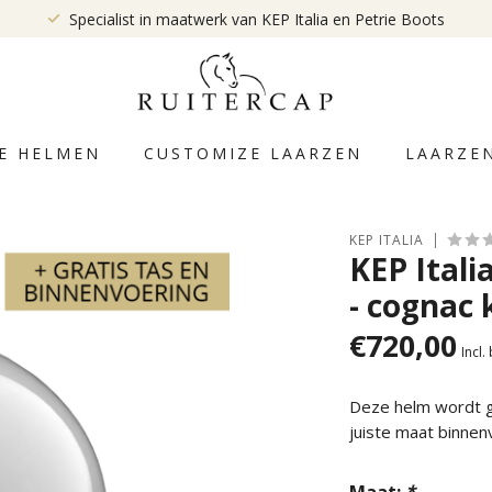
Specialist in maatwerk van KEP Italia en Petrie Boots
E HELMEN
CUSTOMIZE LAARZEN
LAARZE
KEP ITALIA
KEP Itali
- cognac 
€720,00
Incl.
Deze helm wordt ge
juiste maat binnen
Maat:
*