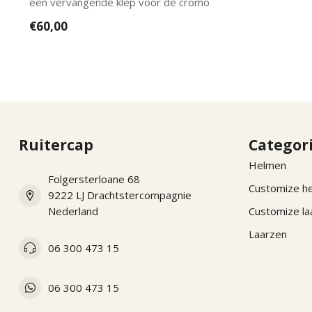
een vervangende klep voor de cromo
2.0 mod...
€60,00
Ruitercap
Categor
Helmen
Folgersterloane 68
Customize h
9222 LJ Drachtstercompagnie
Nederland
Customize la
Laarzen
06 300 473 15
06 300 473 15