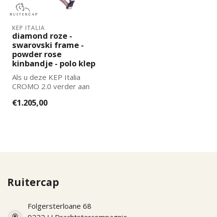
KEP ITALIA
diamond roze -
swarovski frame -
powder rose
kinbandje - polo klep
Als u deze KEP Italia
CROMO 2.0 verder aan
wilt laten passen naar uw
€1.205,00
wensen kun...
Ruitercap
Folgersterloane 68