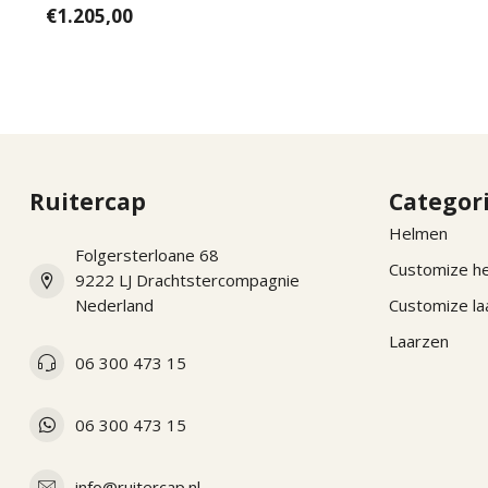
€1.205,00
Ruitercap
Categor
Helmen
Folgersterloane 68
Customize h
9222 LJ Drachtstercompagnie
Nederland
Customize la
Laarzen
06 300 473 15
06 300 473 15
info@ruitercap.nl