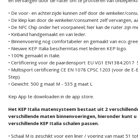
en vervangen door de ruiter om te profiteren van onbeperkte
• De voor- en achterzijde kunnen zelf door de winkelier/co
• De klep kan door de winkelier/consument zelf vervangen, 
• De NFC Chip onder het voorpaneel; hier kan de ruiter zijn
• Kinband handgemaakt en van leder.
• Binnenvoering nog comfortabeler en gemaakt van eco-green
• Nieuwe KEP Italia beschermtas met lederen KEP logo.
• 100% gemaakt in Italië.
• Certificering voor de paardensport: EU VG1 EN1384:201
• Multisport certificering CE EN 1078 CPSC 1203 (voor de E-B
Step).
• Gewicht: 500 g maat M - 535 g maat L
Kep App te downloaden in de app store.
Het KEP Italia matensysteem bestaat uit 2 verschillende
verschillende maten binnenvoeringen, hieronder kunt u 
verschillende KEP Italia schalen passen.
• Schaal M is geschikt voor een liner / voering van maat 51 t