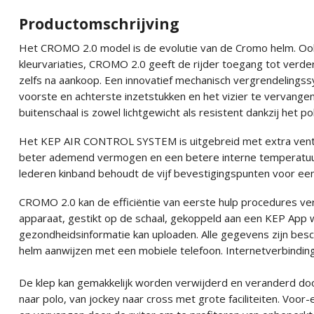
Productomschrijving
Het CROMO 2.0 model is de evolutie van de Cromo helm. Ook 
kleurvariaties, CROMO 2.0 geeft de rijder toegang tot verde
zelfs na aankoop. Een innovatief mechanisch vergrendelingss
voorste en achterste inzetstukken en het vizier te vervange
buitenschaal is zowel lichtgewicht als resistent dankzij het 
Het KEP AIR CONTROL SYSTEM is uitgebreid met extra ventil
beter ademend vermogen en een betere interne temperatuur
lederen kinband behoudt de vijf bevestigingspunten voor ee
CROMO 2.0 kan de efficiëntie van eerste hulp procedures v
apparaat, gestikt op de schaal, gekoppeld aan een KEP App w
gezondheidsinformatie kan uploaden. Alle gegevens zijn be
helm aanwijzen met een mobiele telefoon. Internetverbinding 
De klep kan gemakkelijk worden verwijderd en veranderd doo
naar polo, van jockey naar cross met grote faciliteiten. Voo