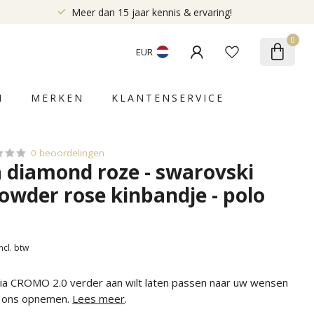
Meer dan 15 jaar kennis & ervaring!
0
EUR
N
MERKEN
KLANTENSERVICE
0 beoordelingen
a diamond roze - swarovski
owder rose kinbandje - polo
Incl. btw
alia CROMO 2.0 verder aan wilt laten passen naar uw wensen
t ons opnemen.
Lees meer
.