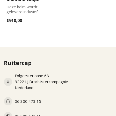
Deze helm wordt
geleverd inclusief
binnenvoering en luxe KEP
€910,00
Italia captas. De j...
Ruitercap
Folgersterloane 68
9222 LJ Drachtstercompagnie
Nederland
06 300 473 15
06 300 473 15