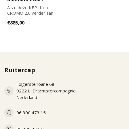
Als u deze KEP Italia
CROMO 2.0 verder aan
wilt laten passen naar uw
€885,00
wensen kun...
Ruitercap
Folgersterloane 68
9222 LJ Drachtstercompagnie
Nederland
06 300 473 15
06 300 473 15