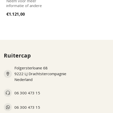
Neem voor meer
informatie of andere
opties en prijzen gerust
€1.121,00
contact met ons op!
Ruitercap
Folgersterloane 68
9222 LJ Drachtstercompagnie
Nederland
06 300 473 15
06 300 473 15