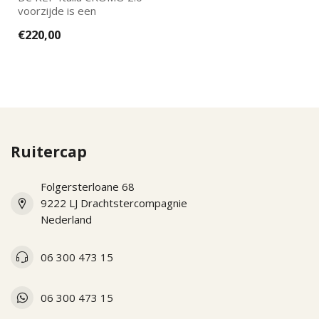
voorzijde is een
vervangend onderdeel
€220,00
voor de nieuwe KEP...
Ruitercap
Folgersterloane 68
9222 LJ Drachtstercompagnie
Nederland
06 300 473 15
06 300 473 15