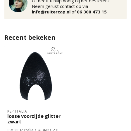
Of heeft u hulp nodig bij het bestellen?
Neem gerust contact op via
info@ruitercap.nl
of
06 300 473 15
.
Recent bekeken
KEP ITALIA
losse voorzijde glitter
zwart
De KEP Italia CROMO 2.0