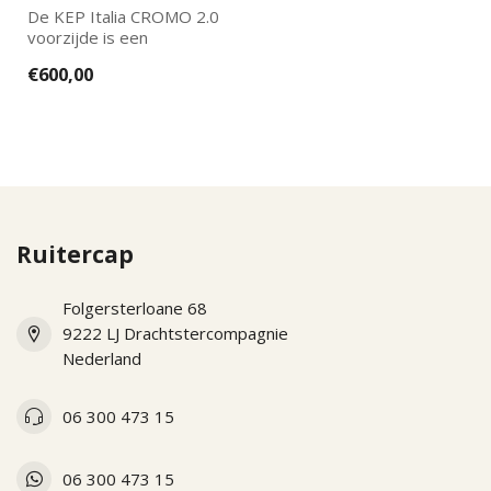
De KEP Italia CROMO 2.0
voorzijde is een
vervangend onderdeel
€600,00
voor de nieuwe KEP...
Ruitercap
Folgersterloane 68
9222 LJ Drachtstercompagnie
Nederland
06 300 473 15
06 300 473 15