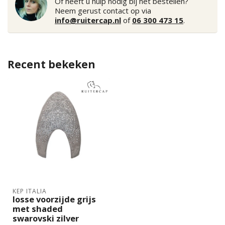
Of heeft u hulp nodig bij het bestellen?
Neem gerust contact op via
info@ruitercap.nl
of
06 300 473 15
.
Recent bekeken
KEP ITALIA
losse voorzijde grijs
met shaded
swarovski zilver