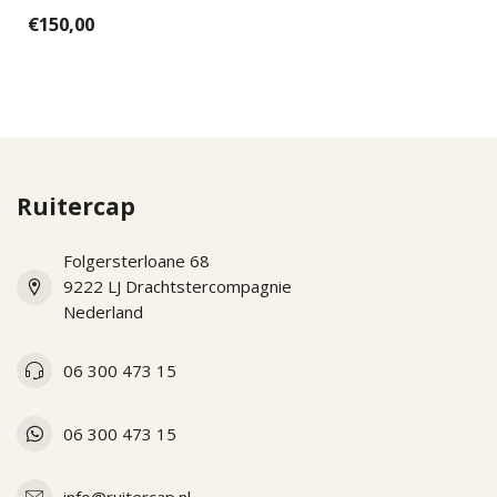
vervangend onderdeel
€150,00
voor de nieuwe KEP...
Ruitercap
Folgersterloane 68
9222 LJ Drachtstercompagnie
Nederland
06 300 473 15
06 300 473 15
info@ruitercap.nl