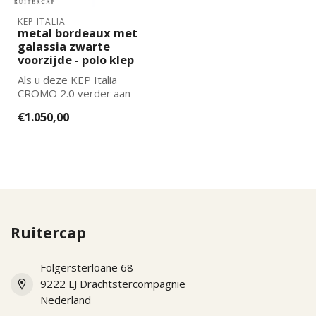
KEP ITALIA
metal bordeaux met
galassia zwarte
voorzijde - polo klep
Als u deze KEP Italia
CROMO 2.0 verder aan
wilt laten passen naar uw
€1.050,00
wensen kun...
Ruitercap
Folgersterloane 68
9222 LJ Drachtstercompagnie
Nederland