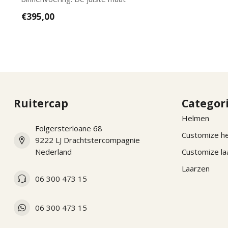
binnenvoering k...
€395,00
Ruitercap
Categor
Helmen
Folgersterloane 68
Customize h
9222 LJ Drachtstercompagnie
Nederland
Customize la
Laarzen
06 300 473 15
06 300 473 15