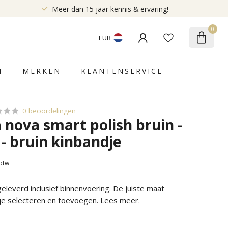
Meer dan 15 jaar kennis & ervaring!
0
EUR
N
MERKEN
KLANTENSERVICE
0 beoordelingen
a nova smart polish bruin -
 - bruin kinbandje
 btw
leverd inclusief binnenvoering. De juiste maat
 je selecteren en toevoegen.
Lees meer
.