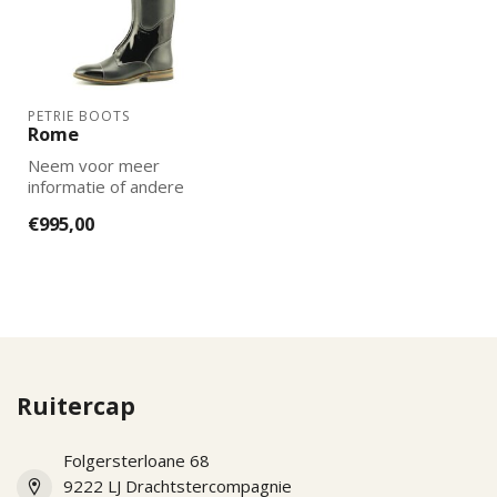
PETRIE BOOTS
Rome
Neem voor meer
informatie of andere
opties en prijzen gerust
€995,00
contact met ons op!
Ruitercap
Folgersterloane 68
9222 LJ Drachtstercompagnie