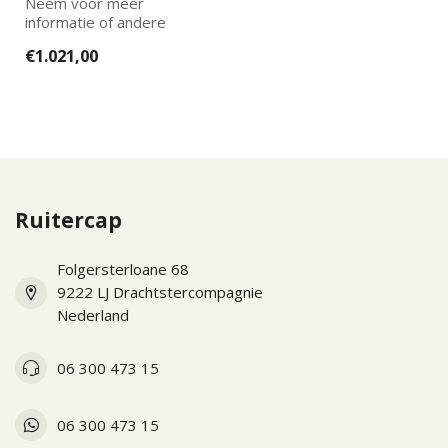
Neem voor meer
informatie of andere
opties en prijzen gerust
€1.021,00
contact met ons op!
Ruitercap
Folgersterloane 68
9222 LJ Drachtstercompagnie
Nederland
06 300 473 15
06 300 473 15