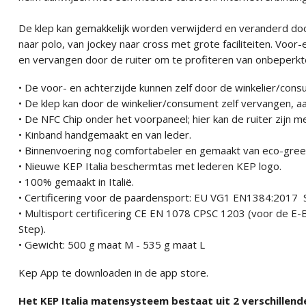
De klep kan gemakkelijk worden verwijderd en veranderd doo
naar polo, van jockey naar cross met grote faciliteiten. Voo
en vervangen door de ruiter om te profiteren van onbeperkte
• De voor- en achterzijde kunnen zelf door de winkelier/co
• De klep kan door de winkelier/consument zelf vervangen, 
• De NFC Chip onder het voorpaneel; hier kan de ruiter zijn
• Kinband handgemaakt en van leder.
• Binnenvoering nog comfortabeler en gemaakt van eco-green
• Nieuwe KEP Italia beschermtas met lederen KEP logo.
• 100% gemaakt in Italië.
• Certificering voor de paardensport: EU VG1 EN1384:201
• Multisport certificering CE EN 1078 CPSC 1203 (voor de E-B
Step).
• Gewicht: 500 g maat M - 535 g maat L
Kep App te downloaden in de app store.
Het KEP Italia matensysteem bestaat uit 2 verschillende