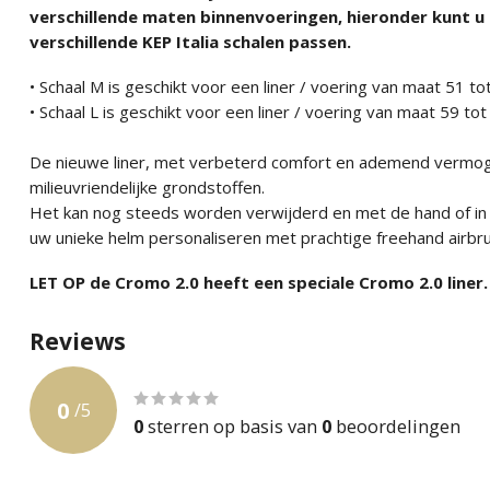
verschillende maten binnenvoeringen, hieronder kunt u 
verschillende KEP Italia schalen passen.
• Schaal M is geschikt voor een liner / voering van maat 51 t
• Schaal L is geschikt voor een liner / voering van maat 59 to
De nieuwe liner, met verbeterd comfort en ademend vermoge
milieuvriendelijke grondstoffen.
Het kan nog steeds worden verwijderd en met de hand of i
uw unieke helm personaliseren met prachtige freehand airbru
LET OP de Cromo 2.0 heeft een speciale Cromo 2.0 liner.
Reviews
0
/
5
0
sterren op basis van
0
beoordelingen