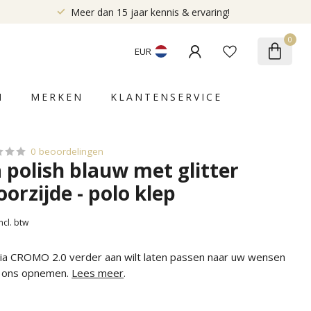
Meer dan 15 jaar kennis & ervaring!
0
EUR
N
MERKEN
KLANTENSERVICE
0 beoordelingen
a polish blauw met glitter
orzijde - polo klep
Incl. btw
alia CROMO 2.0 verder aan wilt laten passen naar uw wensen
t ons opnemen.
Lees meer
.