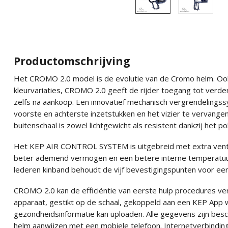
Productomschrijving
Het CROMO 2.0 model is de evolutie van de Cromo helm. Ook 
kleurvariaties, CROMO 2.0 geeft de rijder toegang tot verde
zelfs na aankoop. Een innovatief mechanisch vergrendelingss
voorste en achterste inzetstukken en het vizier te vervange
buitenschaal is zowel lichtgewicht als resistent dankzij het 
Het KEP AIR CONTROL SYSTEM is uitgebreid met extra ventil
beter ademend vermogen en een betere interne temperatuur
lederen kinband behoudt de vijf bevestigingspunten voor ee
CROMO 2.0 kan de efficiëntie van eerste hulp procedures v
apparaat, gestikt op de schaal, gekoppeld aan een KEP App w
gezondheidsinformatie kan uploaden. Alle gegevens zijn be
helm aanwijzen met een mobiele telefoon. Internetverbinding 