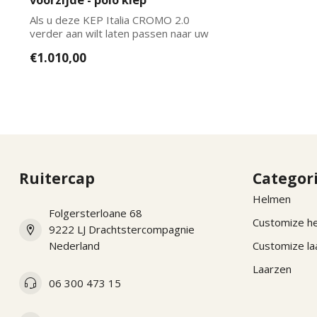
Als u deze KEP Italia CROMO 2.0
verder aan wilt laten passen naar uw
wensen kun...
€1.010,00
Ruitercap
Categor
Helmen
Folgersterloane 68
Customize h
9222 LJ Drachtstercompagnie
Nederland
Customize la
Laarzen
06 300 473 15