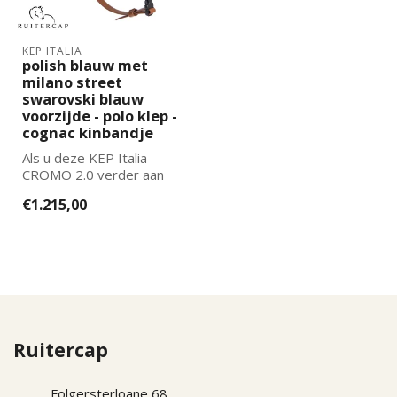
KEP ITALIA
polish blauw met
milano street
swarovski blauw
voorzijde - polo klep -
cognac kinbandje
Als u deze KEP Italia
CROMO 2.0 verder aan
wilt laten passen naar uw
€1.215,00
wensen kun...
Ruitercap
Folgersterloane 68