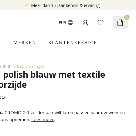
Meer dan 15 jaar kennis & ervaring!
0
EUR
N
MERKEN
KLANTENSERVICE
0 beoordelingen
a polish blauw met textile
orzijde
 btw
alia CROMO 2.0 verder aan wilt laten passen naar uw wensen
t ons opnemen.
Lees meer
.