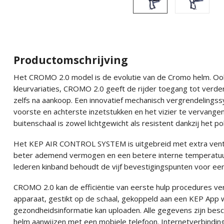
Productomschrijving
Het CROMO 2.0 model is de evolutie van de Cromo helm. Ook 
kleurvariaties, CROMO 2.0 geeft de rijder toegang tot verde
zelfs na aankoop. Een innovatief mechanisch vergrendelingss
voorste en achterste inzetstukken en het vizier te vervange
buitenschaal is zowel lichtgewicht als resistent dankzij het 
Het KEP AIR CONTROL SYSTEM is uitgebreid met extra ventil
beter ademend vermogen en een betere interne temperatuur
lederen kinband behoudt de vijf bevestigingspunten voor ee
CROMO 2.0 kan de efficiëntie van eerste hulp procedures v
apparaat, gestikt op de schaal, gekoppeld aan een KEP App w
gezondheidsinformatie kan uploaden. Alle gegevens zijn be
helm aanwijzen met een mobiele telefoon. Internetverbinding 