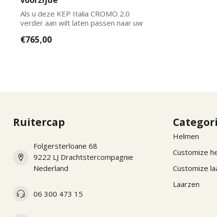
Als u deze KEP Italia CROMO 2.0
verder aan wilt laten passen naar uw
wensen kun...
€765,00
Ruitercap
Categor
Helmen
Folgersterloane 68
Customize h
9222 LJ Drachtstercompagnie
Nederland
Customize la
Laarzen
06 300 473 15