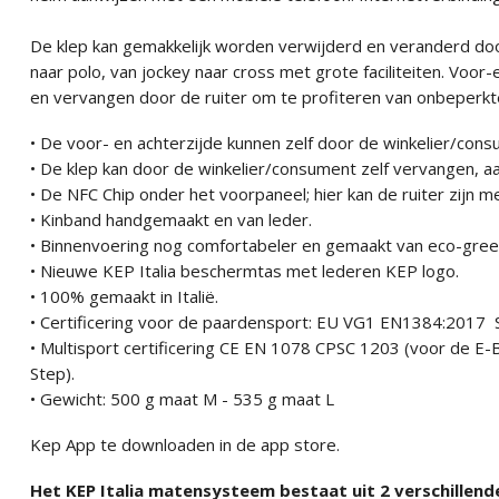
De klep kan gemakkelijk worden verwijderd en veranderd doo
naar polo, van jockey naar cross met grote faciliteiten. Voo
en vervangen door de ruiter om te profiteren van onbeperkte
• De voor- en achterzijde kunnen zelf door de winkelier/co
• De klep kan door de winkelier/consument zelf vervangen, 
• De NFC Chip onder het voorpaneel; hier kan de ruiter zijn
• Kinband handgemaakt en van leder.
• Binnenvoering nog comfortabeler en gemaakt van eco-green
• Nieuwe KEP Italia beschermtas met lederen KEP logo.
• 100% gemaakt in Italië.
• Certificering voor de paardensport: EU VG1 EN1384:201
• Multisport certificering CE EN 1078 CPSC 1203 (voor de E-B
Step).
• Gewicht: 500 g maat M - 535 g maat L
Kep App te downloaden in de app store.
Het KEP Italia matensysteem bestaat uit 2 verschillende