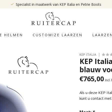
Specialist in maatwerk van KEP Italia en Petrie Boots
E HELMEN
CUSTOMIZE LAARZEN
LAARZE
KEP ITALIA
KEP Itali
blauw vo
€765,00
Incl.
Als u deze KEP It
kunt u contact me
Maat:
*