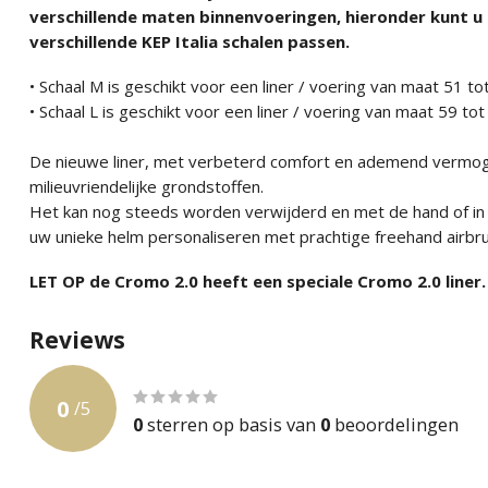
verschillende maten binnenvoeringen, hieronder kunt u 
verschillende KEP Italia schalen passen.
• Schaal M is geschikt voor een liner / voering van maat 51 t
• Schaal L is geschikt voor een liner / voering van maat 59 to
De nieuwe liner, met verbeterd comfort en ademend vermoge
milieuvriendelijke grondstoffen.
Het kan nog steeds worden verwijderd en met de hand of i
uw unieke helm personaliseren met prachtige freehand airbru
LET OP de Cromo 2.0 heeft een speciale Cromo 2.0 liner.
Reviews
0
/
5
0
sterren op basis van
0
beoordelingen