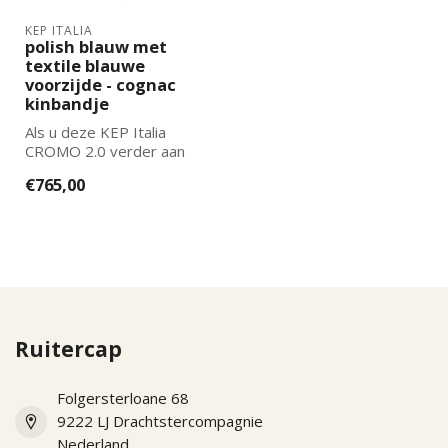
KEP ITALIA
polish blauw met
textile blauwe
voorzijde - cognac
kinbandje
Als u deze KEP Italia
CROMO 2.0 verder aan
wilt laten passen naar uw
€765,00
wensen kun...
Ruitercap
Folgersterloane 68
9222 LJ Drachtstercompagnie
Nederland