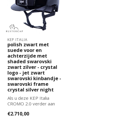
KEP ITALIA
polish zwart met
suede voor en
achterzijde met
shaded swarovski
zwart zilver - crystal
logo - jet zwart
swarovski kinbandje -
swarovski frame
crystal silver night
Als u deze KEP Italia
CROMO 2.0 verder aan
wilt laten passen naar uw
€2.710,00
wensen kun...