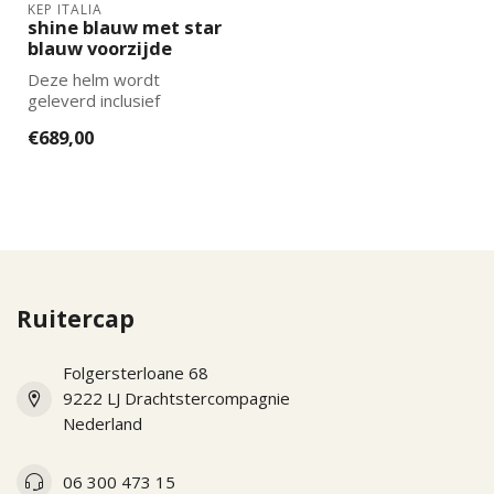
KEP ITALIA
shine blauw met star
blauw voorzijde
Deze helm wordt
geleverd inclusief
binnenvoering. De juiste
€689,00
maat binnenvoering k...
Ruitercap
Folgersterloane 68
9222 LJ Drachtstercompagnie
Nederland
06 300 473 15