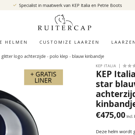
Specialist in maatwerk van KEP Italia en Petrie Boots
E HELMEN
CUSTOMIZE LAARZEN
LAARZE
litter logo achterzijde - polo klep - blauw kinbandje
KEP ITALIA
KEP Itali
star blau
achterzij
kinbandj
€475,00
Incl.
Deze helm wordt ge