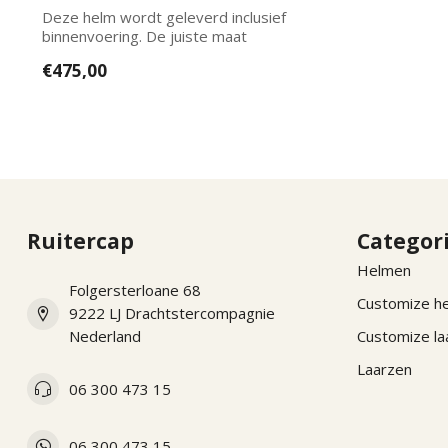
Deze helm wordt geleverd inclusief
binnenvoering. De juiste maat
binnenvoering k...
€475,00
Ruitercap
Categor
Helmen
Folgersterloane 68
Customize h
9222 LJ Drachtstercompagnie
Nederland
Customize la
Laarzen
06 300 473 15
06 300 473 15