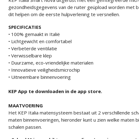
KEP Italia Smart Nova uitgerust met een geïntegreerde micr
gezondheidsgegevens van de ruiter geüpload worden met be
dit helpen om de eerste hulpverlening te versnellen.
SPECIFICATIES
• 100% gemaakt in Italië
• Lichtgewicht en comfortabel
• Verbeterde ventilatie
• Verwisselbare klep
• Duurzame, eco-vriendelijke materialen
• Innovatieve veiligheidsmicrochip
• Uitneembare binnenvoering
KEP App te downloaden in de app store.
MAATVOERING
Het KEP Italia matensysteem bestaat uit 2 verschillende scha
maten binnenvoeringen, hieronder kunt u zien welke maten bin
schalen passen.