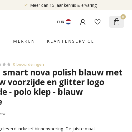
Meer dan 15 jaar kennis & ervaring!
0
EUR
N
MERKEN
KLANTENSERVICE
0 beoordelingen
a smart nova polish blauw met
w voorzijde en glitter logo
de - polo klep - blauw
e
 btw
leverd inclusief binnenvoering. De juiste maat