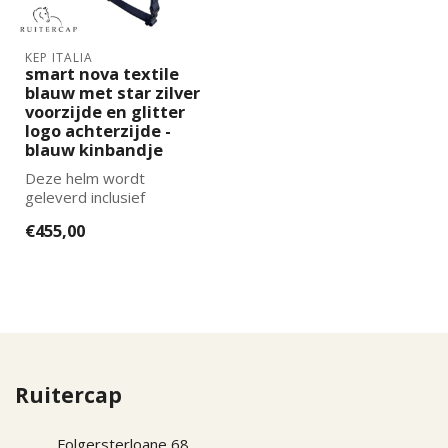
KEP ITALIA
smart nova textile
blauw met star zilver
voorzijde en glitter
logo achterzijde -
blauw kinbandje
Deze helm wordt
geleverd inclusief
binnenvoering. De juiste
€455,00
maat binnenvoering k...
Ruitercap
Folgersterloane 68