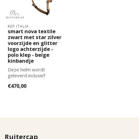
KEP ITALIA
smart nova textile
zwart met star zilver
voorzijde en glitter
logo achterzijde -
polo klep - beige
kinbandje
Deze helm wordt
geleverd inclusief
binnenvoering. De juiste
€470,00
maat binnenvoering k...
Ruitercap