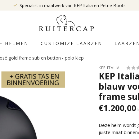
Specialist in maatwerk van KEP Italia en Petrie Boots
E HELMEN
CUSTOMIZE LAARZEN
LAARZE
rosé gold frame sub en button - polo klep
KEP ITALIA
KEP Itali
blauw voo
frame sub
€1.200,00
Deze helm wordt ge
juiste maat binnen