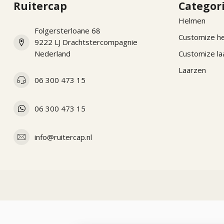
Ruitercap
Categor
Helmen
Folgersterloane 68
Customize h
9222 LJ Drachtstercompagnie
Nederland
Customize la
Laarzen
06 300 473 15
06 300 473 15
info@ruitercap.nl