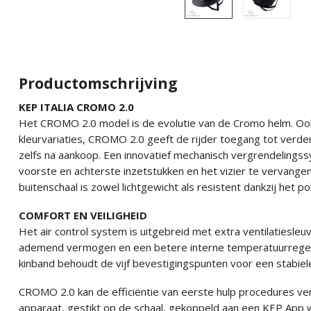
Productomschrijving
KEP ITALIA CROMO 2.0
Het CROMO 2.0 model is de evolutie van de Cromo helm. Ook 
kleurvariaties, CROMO 2.0 geeft de rijder toegang tot verde
zelfs na aankoop. Een innovatief mechanisch vergrendelingss
voorste en achterste inzetstukken en het vizier te vervange
buitenschaal is zowel lichtgewicht als resistent dankzij het 
COMFORT EN VEILIGHEID
Het air control system is uitgebreid met extra ventilatiesle
ademend vermogen en een betere interne temperatuurregeli
kinband behoudt de vijf bevestigingspunten voor een stabie
CROMO 2.0 kan de efficiëntie van eerste hulp procedures v
apparaat, gestikt op de schaal, gekoppeld aan een KEP App w