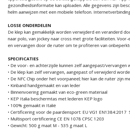
gezondheidsinformatie kan uploaden. Alle gegevens zijn be
helm aanwijzen met een mobiele telefoon. Internetverbinding 
LOSSE ONDERDELEN
De klep kan gemakkelijk worden verwijderd en veranderd doo
naar polo, van jockey naar cross met grote faciliteiten. Voo
en vervangen door de ruiter om te profiteren van onbeperkte
SPECIFICATIES
• De voor- en achterzijde kunnen zelf aangepast/vervangen
• De klep kan zelf vervangen, aangepast of verwijderd word
• De NFC Chip onder het voorpaneel; hier kan de ruiter zij
• Kinband handgemaakt en van leder
• Binnenvoering gemaakt van eco-green materiaal
• KEP Italia beschermtas met lederen KEP logo
• 100% gemaakt in Italië
• Certificering voor de paardensport: EU VG1 EN1384:201
• Multisport certificering CE EN 1078 CPSC 1203
• Gewicht: 500 g maat M - 535 g maat L