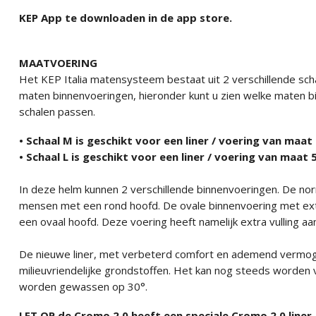
KEP App te downloaden in de app store.
MAATVOERING
Het KEP Italia matensysteem bestaat uit 2 verschillende scha
maten binnenvoeringen, hieronder kunt u zien welke maten bin
schalen passen.
• Schaal M is geschikt voor een liner / voering van maa
• Schaal L is geschikt voor een liner / voering van maat
In deze helm kunnen 2 verschillende binnenvoeringen. De nor
mensen met een rond hoofd. De ovale binnenvoering met ext
een ovaal hoofd. Deze voering heeft namelijk extra vulling aa
De nieuwe liner, met verbeterd comfort en ademend vermoge
milieuvriendelijke grondstoffen. Het kan nog steeds worden 
worden gewassen op 30°.
LET OP de Cromo 2.0 heeft een speciale Cromo 2.0 liner.