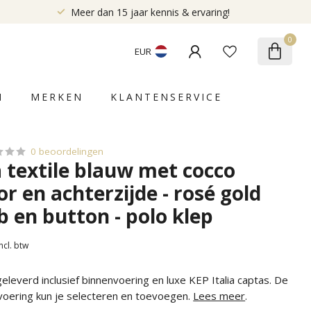
Meer dan 15 jaar kennis & ervaring!
0
EUR
N
MERKEN
KLANTENSERVICE
0 beoordelingen
a textile blauw met cocco
r en achterzijde - rosé gold
 en button - polo klep
Incl. btw
leverd inclusief binnenvoering en luxe KEP Italia captas. De
voering kun je selecteren en toevoegen.
Lees meer
.