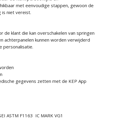
schikbaar met eenvoudige stappen, gewoon de
is niet vereist.
r de klant die kan overschakelen van springen
r-en achterpanelen kunnen worden verwijderd
 personalisatie.
 worden
en
n medische gegevens zetten met de KEP App
7 SEI ASTM F1163 IC MARK VG1