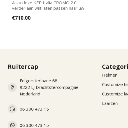
Als u deze KEP Italia CROMO 2.0
verder aan wilt laten passen naar uw
wensen kun...
€710,00
Ruitercap
Categor
Helmen
Folgersterloane 68
Customize h
9222 LJ Drachtstercompagnie
Nederland
Customize la
Laarzen
06 300 473 15
06 300 473 15