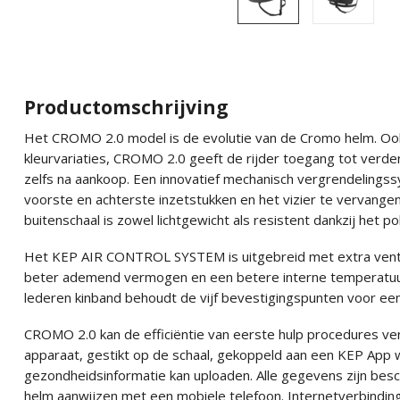
Productomschrijving
Het CROMO 2.0 model is de evolutie van de Cromo helm. Ook 
kleurvariaties, CROMO 2.0 geeft de rijder toegang tot verde
zelfs na aankoop. Een innovatief mechanisch vergrendelingss
voorste en achterste inzetstukken en het vizier te vervange
buitenschaal is zowel lichtgewicht als resistent dankzij het 
Het KEP AIR CONTROL SYSTEM is uitgebreid met extra ventil
beter ademend vermogen en een betere interne temperatuur
lederen kinband behoudt de vijf bevestigingspunten voor ee
CROMO 2.0 kan de efficiëntie van eerste hulp procedures v
apparaat, gestikt op de schaal, gekoppeld aan een KEP App w
gezondheidsinformatie kan uploaden. Alle gegevens zijn be
helm aanwijzen met een mobiele telefoon. Internetverbinding 