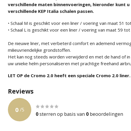
verschillende maten binnenvoeringen, hieronder kunt u 
verschillende KEP Italia schalen passen.
• Schaal M is geschikt voor een liner / voering van maat 51 t
• Schaal L is geschikt voor een liner / voering van maat 59 to
De nieuwe liner, met verbeterd comfort en ademend vermoge
milieuvriendelijke grondstoffen.
Het kan nog steeds worden verwijderd en met de hand of i
uw unieke helm personaliseren met prachtige freehand airbru
LET OP de Cromo 2.0 heeft een speciale Cromo 2.0 liner.
Reviews
0
/
5
0
sterren op basis van
0
beoordelingen