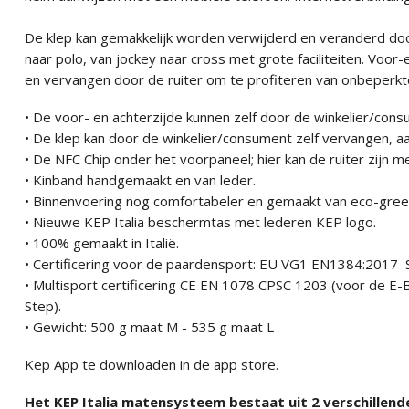
De klep kan gemakkelijk worden verwijderd en veranderd doo
naar polo, van jockey naar cross met grote faciliteiten. Voo
en vervangen door de ruiter om te profiteren van onbeperkte
• De voor- en achterzijde kunnen zelf door de winkelier/co
• De klep kan door de winkelier/consument zelf vervangen, 
• De NFC Chip onder het voorpaneel; hier kan de ruiter zijn
• Kinband handgemaakt en van leder.
• Binnenvoering nog comfortabeler en gemaakt van eco-green
• Nieuwe KEP Italia beschermtas met lederen KEP logo.
• 100% gemaakt in Italië.
• Certificering voor de paardensport: EU VG1 EN1384:201
• Multisport certificering CE EN 1078 CPSC 1203 (voor de E-B
Step).
• Gewicht: 500 g maat M - 535 g maat L
Kep App te downloaden in de app store.
Het KEP Italia matensysteem bestaat uit 2 verschillende