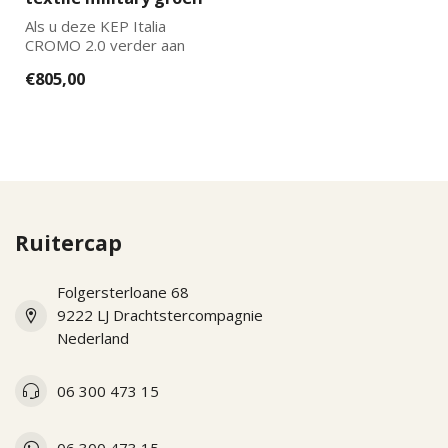
Als u deze KEP Italia
CROMO 2.0 verder aan
wilt laten passen naar uw
€805,00
wensen kun...
Ruitercap
Folgersterloane 68
9222 LJ Drachtstercompagnie
Nederland
06 300 473 15
06 300 473 15