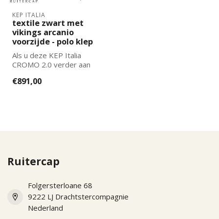
KEP ITALIA
textile zwart met
vikings arcanio
voorzijde - polo klep
Als u deze KEP Italia
CROMO 2.0 verder aan
wilt laten passen naar uw
€891,00
wensen kun...
Ruitercap
Folgersterloane 68
9222 LJ Drachtstercompagnie
Nederland