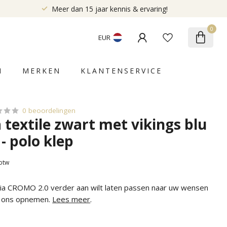
Meer dan 15 jaar kennis & ervaring!
0
EUR
N
MERKEN
KLANTENSERVICE
0 beoordelingen
a textile zwart met vikings blu
 - polo klep
 btw
alia CROMO 2.0 verder aan wilt laten passen naar uw wensen
t ons opnemen.
Lees meer
.