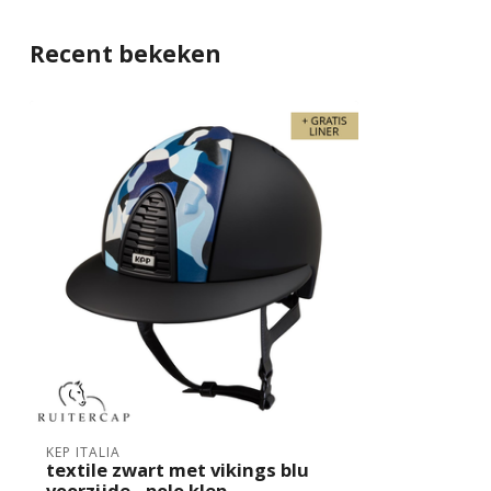
Recent bekeken
KEP ITALIA
textile zwart met vikings blu
voorzijde - polo klep