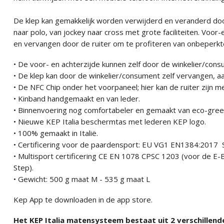
De klep kan gemakkelijk worden verwijderd en veranderd doo
naar polo, van jockey naar cross met grote faciliteiten. Voo
en vervangen door de ruiter om te profiteren van onbeperkte
• De voor- en achterzijde kunnen zelf door de winkelier/co
• De klep kan door de winkelier/consument zelf vervangen, 
• De NFC Chip onder het voorpaneel; hier kan de ruiter zijn
• Kinband handgemaakt en van leder.
• Binnenvoering nog comfortabeler en gemaakt van eco-green
• Nieuwe KEP Italia beschermtas met lederen KEP logo.
• 100% gemaakt in Italië.
• Certificering voor de paardensport: EU VG1 EN1384:201
• Multisport certificering CE EN 1078 CPSC 1203 (voor de E-B
Step).
• Gewicht: 500 g maat M - 535 g maat L
Kep App te downloaden in de app store.
Het KEP Italia matensysteem bestaat uit 2 verschillende