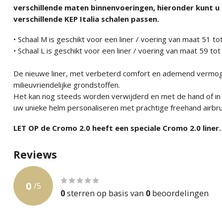
verschillende maten binnenvoeringen, hieronder kunt u 
verschillende KEP Italia schalen passen.
• Schaal M is geschikt voor een liner / voering van maat 51 t
• Schaal L is geschikt voor een liner / voering van maat 59 to
De nieuwe liner, met verbeterd comfort en ademend vermoge
milieuvriendelijke grondstoffen.
Het kan nog steeds worden verwijderd en met de hand of i
uw unieke helm personaliseren met prachtige freehand airbru
LET OP de Cromo 2.0 heeft een speciale Cromo 2.0 liner.
Reviews
0
/
5
0
sterren op basis van
0
beoordelingen