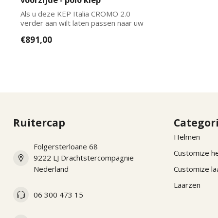
Als u deze KEP Italia CROMO 2.0
verder aan wilt laten passen naar uw
wensen kun...
€891,00
Ruitercap
Categor
Helmen
Folgersterloane 68
Customize h
9222 LJ Drachtstercompagnie
Nederland
Customize la
Laarzen
06 300 473 15