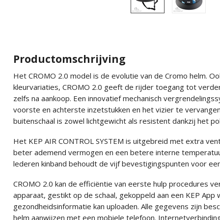
Productomschrijving
Het CROMO 2.0 model is de evolutie van de Cromo helm. Ook 
kleurvariaties, CROMO 2.0 geeft de rijder toegang tot verde
zelfs na aankoop. Een innovatief mechanisch vergrendelingss
voorste en achterste inzetstukken en het vizier te vervange
buitenschaal is zowel lichtgewicht als resistent dankzij het 
Het KEP AIR CONTROL SYSTEM is uitgebreid met extra ventil
beter ademend vermogen en een betere interne temperatuur
lederen kinband behoudt de vijf bevestigingspunten voor ee
CROMO 2.0 kan de efficiëntie van eerste hulp procedures v
apparaat, gestikt op de schaal, gekoppeld aan een KEP App w
gezondheidsinformatie kan uploaden. Alle gegevens zijn be
helm aanwijzen met een mobiele telefoon. Internetverbinding 