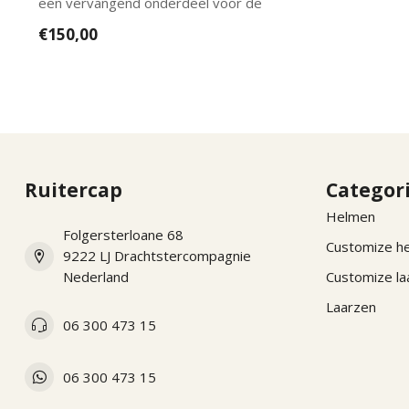
een vervangend onderdeel voor de
nieuwe KEP...
€150,00
Ruitercap
Categor
Helmen
Folgersterloane 68
Customize h
9222 LJ Drachtstercompagnie
Nederland
Customize la
Laarzen
06 300 473 15
06 300 473 15